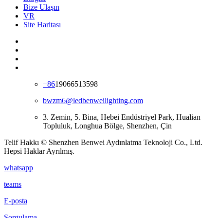
Bize Ulaşın
VR
Site Haritası
+86
19066513598
bwzm6@ledbenweilighting.com
3. Zemin, 5. Bina, Hebei Endüstriyel Park, Hualian
Topluluk, Longhua Bölge, Shenzhen, Çin
Telif Hakkı © Shenzhen Benwei Aydınlatma Teknoloji Co., Ltd.
Hepsi Haklar Ayrılmış.
whatsapp
teams
E-posta
Sorgulama