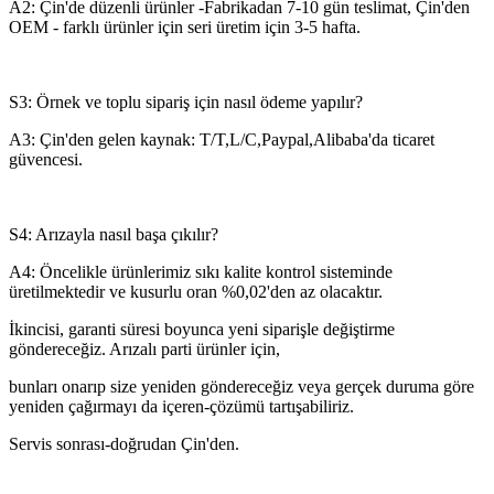
A2: Çin'de düzenli ürünler -Fabrikadan 7-10 gün teslimat, Çin'den
OEM - farklı ürünler için seri üretim için 3-5 hafta.
S3: Örnek ve toplu sipariş için nasıl ödeme yapılır?
A3: Çin'den gelen kaynak: T/T,L/C,Paypal,Alibaba'da ticaret
güvencesi.
S4: Arızayla nasıl başa çıkılır?
A4: Öncelikle ürünlerimiz sıkı kalite kontrol sisteminde
üretilmektedir ve kusurlu oran %0,02'den az olacaktır.
İkincisi, garanti süresi boyunca yeni siparişle değiştirme
göndereceğiz. Arızalı parti ürünler için,
bunları onarıp size yeniden göndereceğiz veya gerçek duruma göre
yeniden çağırmayı da içeren-çözümü tartışabiliriz.
Servis sonrası-doğrudan Çin'den.