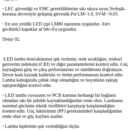
·
LEC güvenliği ve EMC gerekliliklerine sıkı sıkıya uyun,Yerleşik-
koruma devresiyle gelişmiş güvenlik.Pst LM<1.0, SVM <0.05.
·
En son yenilik LED çipi LM80 raporuna uygundur. Alev
geciktirici kapaklar ul 94v-0'a uygundur.
Detay 02.
·
LED lamba boncuklarının ışık verimini, renk sıcaklığını, renksel
geriverim indeksini (CRI) ve diğer parametrelerini kontrol edin. Güç
kaynağının giriş ve çıkış performansını ve stabilitesini doğrulayın.
Devre kartı kaynak kalitesini ve iletim performansını kontrol edin.
Lamba kabuğunda çatlak olup olmadığını ve boyutların eşleşip
eşleşmediğini kontrol edin.
·
LED lamba yuvasının ve PCB kartının herhangi bir bağlantı
olmadan sıkı bir şekilde kaynaklandığından emin olun. Lambanın
nominal gücünün teknik özellikleri karşılayıp karşılamadığını
kontrol edin. Güç faktörünün (PF) gereksinimleri karşıladığından
emin olun ve güç kaybını azaltın.
·
Lamba tüplerinin ışık verimliliğini ölçün.