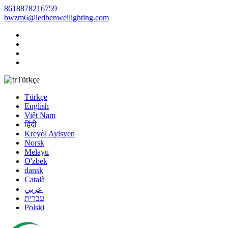
8618878216759
bwzm6@ledbenweilighting.com
Türkçe
Türkçe
English
Việt Nam
हिंदी
Kreyòl Ayisyen
Norsk
Melayu
O'zbek
dansk
Català
عربي
עברית
Polski