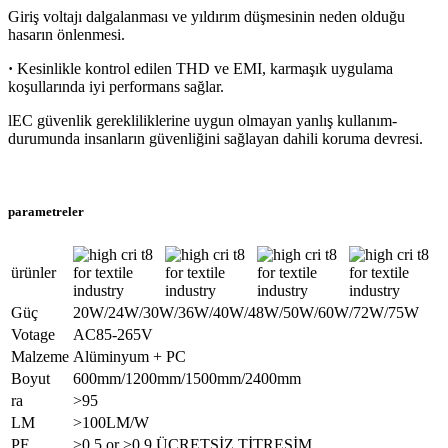
Giriş voltajı dalgalanması ve yıldırım düşmesinin neden olduğu
hasarın önlenmesi.
·
Kesinlikle kontrol edilen THD ve EMI, karmaşık uygulama
koşullarında iyi performans sağlar.
lEC güvenlik gerekliliklerine uygun olmayan yanlış kullanım-
durumunda insanların güvenliğini sağlayan dahili koruma devresi.
parametreler
ürünler
Güç
20W/24W/30W/36W/40W/48W/50W/60W/72W/75W
Votage
AC85-265V
Malzeme
Alüminyum + PC
Boyut
600mm/1200mm/1500mm/2400mm
ra
>95
LM
>100LM/W
PF
>0.5 or >0.9 ÜCRETSİZ TİTREŞİM