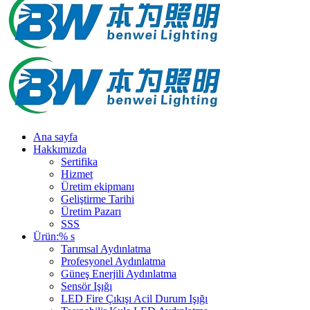
Ana sayfa
Hakkımızda
Sertifika
Hizmet
Üretim ekipmanı
Geliştirme Tarihi
Üretim Pazarı
SSS
Ürün:% s
Tarımsal Aydınlatma
Profesyonel Aydınlatma
Güneş Enerjili Aydınlatma
Sensör Işığı
LED Fire Çıkışı Acil Durum Işığı